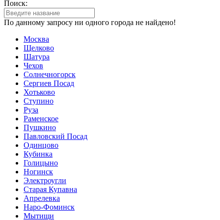
Поиск:
По данному запросу ни одного города не найдено!
Москва
Щелково
Шатура
Чехов
Солнечногорск
Сергиев Посад
Хотьково
Ступино
Руза
Раменское
Пушкино
Павловский Посад
Одинцово
Кубинка
Голицыно
Ногинск
Электроугли
Старая Купавна
Апрелевка
Наро-Фоминск
Мытищи