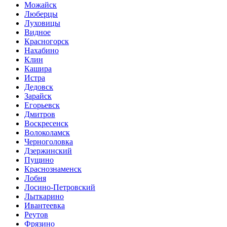
Можайск
Люберцы
Луховицы
Видное
Красногорск
Нахабино
Клин
Кашира
Истра
Дедовск
Зарайск
Егорьевск
Дмитров
Воскресенск
Волоколамск
Черноголовка
Дзержинский
Пущино
Краснознаменск
Лобня
Лосино-Петровский
Лыткарино
Ивантеевка
Реутов
Фрязино